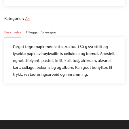
Kategorier:
A4
Beskrivelse
Tilleggsinformasjon
Farget tegnepapir med lett struktur. 160 g syrefritt og
lysekte
papir av høykvalitets cellulose og bomull. Spesielt
egnet til
blyant, pastell, kritt, kull, tusj, airbrush, akvarell,
kort,
collage, bokomslag og album. Kan godt benyttes til
trykk,
restaureringsarbeid og innramming.