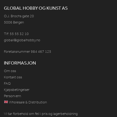
GLOBAL HOBBY OG KUNST AS
O.J. Brochs gate 20
5006 Bergen
Tlf: 55 55 32 10
global@globalhobby.no
Foretaksnummer 984
467
125
INFORMASJON
Om oss
Kontakt oss
FAQ
Kjøpsbetingelser
Personvern
Wholesale & Distribution
Vi tar forbehold om feil i pris og lagerbeholdning