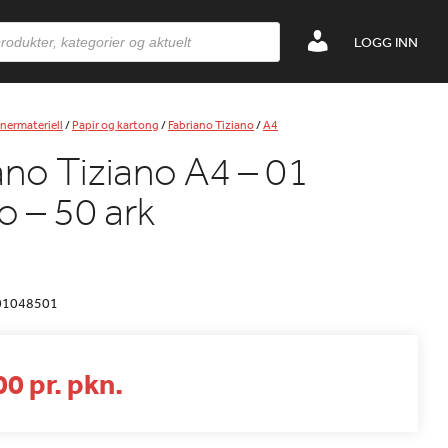
LOGG INN
nermateriell
/
Papir og kartong
/
Fabriano Tiziano
/
A4
ano Tiziano A4 – 01
o – 50 ark
01048501
0 pr. pkn.