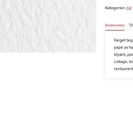
Kategorier:
A4
Beskrivelse
Ti
Farget teg
papir av h
blyant, past
collage, b
restaurer