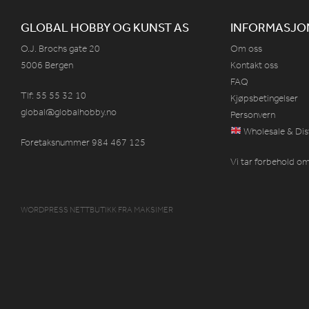
GLOBAL HOBBY OG KUNST AS
INFORMASJO
O.J. Brochs gate 20
Om oss
5006 Bergen
Kontakt oss
FAQ
Tlf: 55 55 32 10
Kjøpsbetingelser
global@globalhobby.no
Personvern
Wholesale & Dis
Foretaksnummer 984
467
125
Vi tar forbehold om 
WORDPRESS NETTBUTIKK
FRA
MAKSIMER