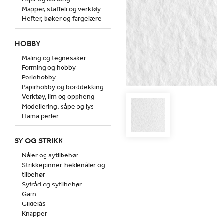
Mapper, staffeli og verktøy
Hefter, bøker og fargelære
HOBBY
Maling og tegnesaker
Forming og hobby
Perlehobby
Papirhobby og borddekking
Verktøy, lim og oppheng
Modellering, såpe og lys
Hama perler
SY OG STRIKK
Nåler og sytilbehør
Strikkepinner, heklenåler og
tilbehør
Sytråd og sytilbehør
Garn
Glidelås
Knapper