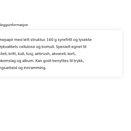
lleggsinformasjon
nepapir med lett struktur. 160 g syrefritt og lysekte
øykvalitets cellulose og bomull. Spesielt egnet til
ell, kritt, kull, tusj, airbrush, akvarell, kort,
okomslag og album. Kan godt benyttes til trykk,
ingsarbeid og innramming.