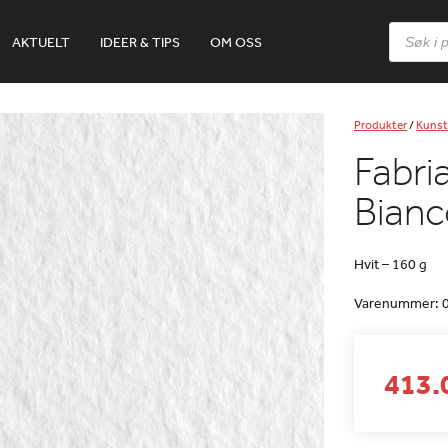
Products
AKTUELT
IDEER & TIPS
OM OSS
search
Produkter
/
Kunst
Fabri
Bianc
Hvit – 160 g
Varenummer:
413.0