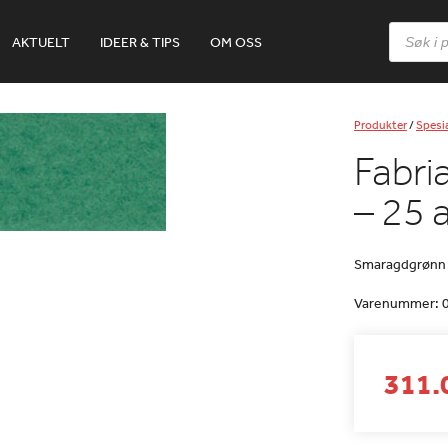
Products
AKTUELT
IDEER & TIPS
OM OSS
search
Produkter
/
Spesia
Fabri
– 25 
Smaragdgrønn 
Varenummer:
311.0