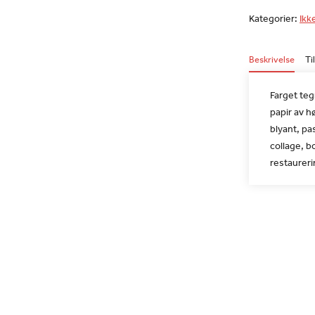
Kategorier:
Ikk
Beskrivelse
Ti
Farget teg
papir av h
blyant, past
collage, b
restaurer