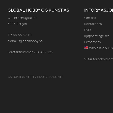
GLOBAL HOBBY OG KUNST AS
INFORMASJO
O.J. Brochs gate 20
Om oss
5006 Bergen
Kontakt oss
FAQ
Tlf: 55 55 32 10
Kjøpsbetingelser
global@globalhobby.no
Personvern
Wholesale & Dis
Foretaksnummer 984
467
125
Vi tar forbehold om 
WORDPRESS NETTBUTIKK
FRA
MAKSIMER