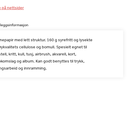
e på nettsider
lleggsinformasjon
nepapir med lett struktur. 160 g syrefritt og lysekte
øykvalitets cellulose og bomull. Spesielt egnet til
ell, kritt, kull, tusj, airbrush, akvarell, kort,
okomslag og album. Kan godt benyttes til trykk,
ingsarbeid og innramming.