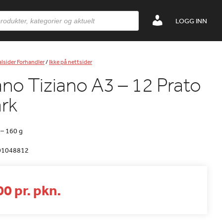
LOGG INN
lsider Forhandler
/
Ikke på nettsider
ano Tiziano A3 – 12 Prato
ark
– 160 g
01048812
0 pr. pkn.