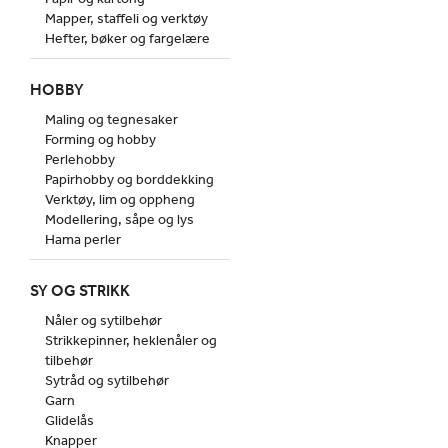
Mapper, staffeli og verktøy
Hefter, bøker og fargelære
HOBBY
Maling og tegnesaker
Forming og hobby
Perlehobby
Papirhobby og borddekking
Verktøy, lim og oppheng
Modellering, såpe og lys
Hama perler
SY OG STRIKK
Nåler og sytilbehør
Strikkepinner, heklenåler og
tilbehør
Sytråd og sytilbehør
Garn
Glidelås
Knapper