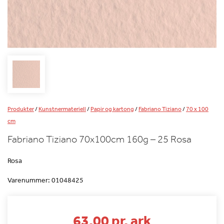
Produkter
/
Kunstnermateriell
/
Papir og kartong
/
Fabriano Tiziano
/
70 x 100
cm
Fabriano Tiziano 70x100cm 160g – 25 Rosa
Rosa
Varenummer:
01048425
63.00 pr. ark