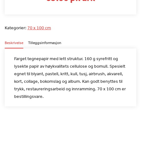
Kategorier:
70 x 100 cm
Beskrivelse
Tilleggsinformasjon
Farget tegnepapir med lett struktur. 160 g syrefritt og
lysekte
papir av høykvalitets cellulose og bomull. Spesielt
egnet til
blyant, pastell, kritt, kull, tusj, airbrush, akvarell,
kort,
collage, bokomslag og album. Kan godt benyttes til
trykk,
restaureringsarbeid og innramming. 70 x 100 cm er
bestillingsvare.