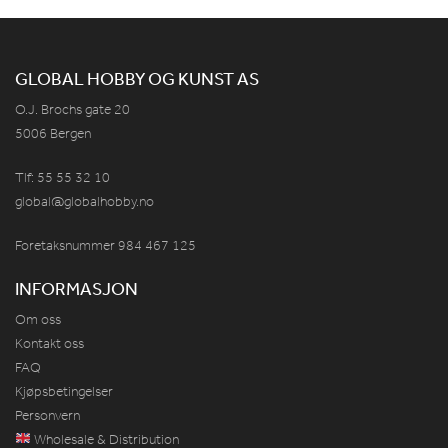
GLOBAL HOBBY OG KUNST AS
O.J. Brochs gate 20
5006 Bergen
Tlf: 55 55 32 10
global@globalhobby.no
Foretaksnummer 984
467
125
INFORMASJON
Om oss
Kontakt oss
FAQ
Kjøpsbetingelser
Personvern
Wholesale & Distribution