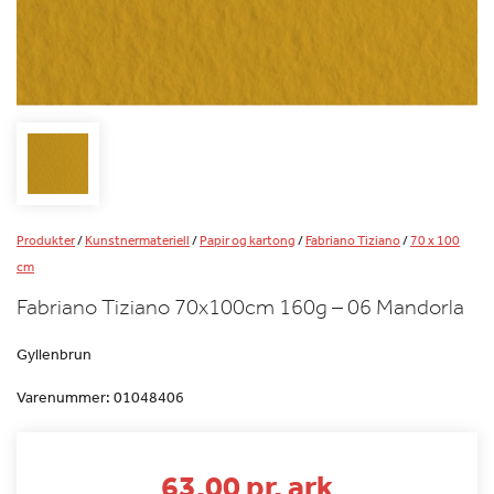
Produkter
/
Kunstnermateriell
/
Papir og kartong
/
Fabriano Tiziano
/
70 x 100
cm
Fabriano Tiziano 70x100cm 160g – 06 Mandorla
Gyllenbrun
Varenummer:
01048406
63.00 pr. ark