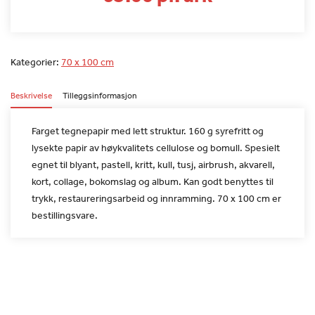
Kategorier:
70 x 100 cm
Beskrivelse
Tilleggsinformasjon
Farget tegnepapir med lett struktur. 160 g syrefritt og
lysekte
papir av høykvalitets cellulose og bomull. Spesielt
egnet til
blyant, pastell, kritt, kull, tusj, airbrush, akvarell,
kort,
collage, bokomslag og album. Kan godt benyttes til
trykk,
restaureringsarbeid og innramming. 70 x 100 cm er
bestillingsvare.