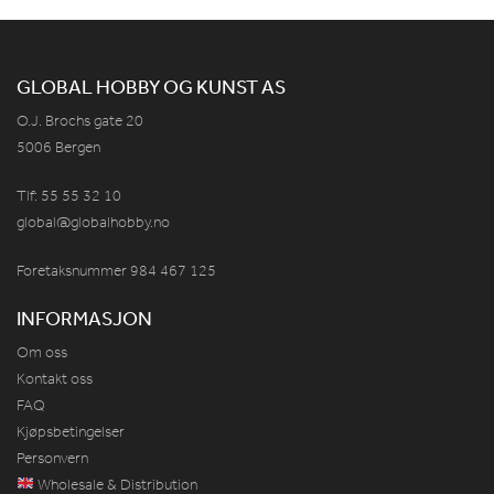
GLOBAL HOBBY OG KUNST AS
O.J. Brochs gate 20
5006 Bergen
Tlf: 55 55 32 10
global@globalhobby.no
Foretaksnummer 984
467
125
INFORMASJON
Om oss
Kontakt oss
FAQ
Kjøpsbetingelser
Personvern
Wholesale & Distribution