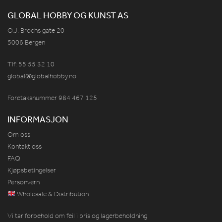
GLOBAL HOBBY OG KUNST AS
O.J. Brochs gate 20
5006 Bergen
Tlf: 55 55 32 10
global@globalhobby.no
Foretaksnummer 984
467
125
INFORMASJON
Om oss
Kontakt oss
FAQ
Kjøpsbetingelser
Personvern
Wholesale & Distribution
Vi tar forbehold om feil i pris og lagerbeholdning