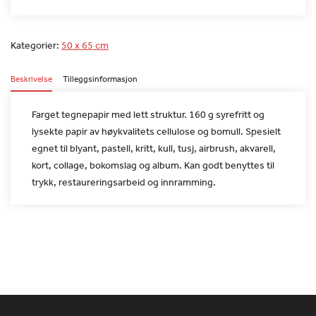
Kategorier:
50 x 65 cm
Beskrivelse
Tilleggsinformasjon
Farget tegnepapir med lett struktur. 160 g syrefritt og
lysekte
papir av høykvalitets cellulose og bomull. Spesielt
egnet til
blyant, pastell, kritt, kull, tusj, airbrush, akvarell,
kort,
collage, bokomslag og album. Kan godt benyttes til
trykk,
restaureringsarbeid og innramming.