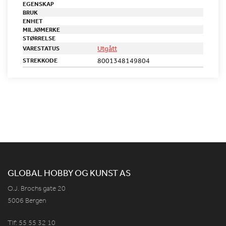
EGENSKAP
BRUK
ENHET
MILJØMERKE
STØRRELSE
Utgått
VARESTATUS
8001348149804
STREKKODE
GLOBAL HOBBY OG KUNST AS
O.J. Brochs gate 20
5006 Bergen
Tlf: 55 55 32 10