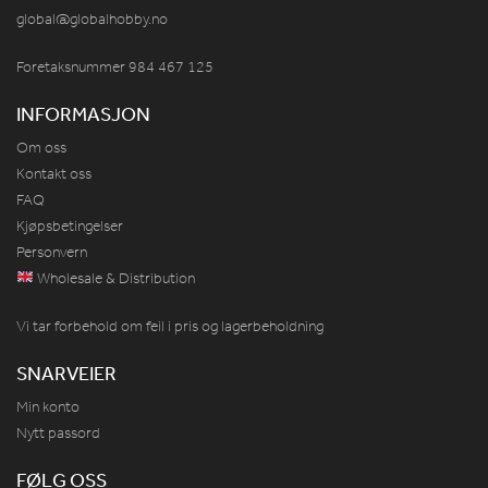
global@globalhobby.no
Foretaksnummer 984
467
125
INFORMASJON
Om oss
Kontakt oss
FAQ
Kjøpsbetingelser
Personvern
Wholesale & Distribution
Vi tar forbehold om feil i pris og lagerbeholdning
SNARVEIER
Min konto
Nytt passord
FØLG OSS