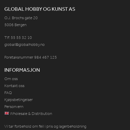
GLOBAL HOBBY OG KUNST AS
O.J. Brochs gate 20
5006 Bergen
Tlf: 55 55 32 10
global@globalhobby.no
Foretaksnummer 984
467
125
INFORMASJON
Om oss
Kontakt oss
FAQ
Kjøpsbetingelser
Personvern
Wholesale & Distribution
Vi tar forbehold om feil i pris og lagerbeholdning