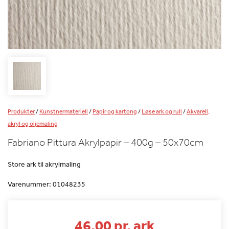
Produkter
/
Kunstnermateriell
/
Papir og kartong
/
Løse ark og rull
/
Akvarell,
akryl og oljemaling
Fabriano Pittura Akrylpapir – 400g – 50x70cm
Store ark til akrylmaling
Varenummer:
01048235
46.00 pr. ark