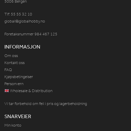
5006 Bergen
Tlf: 55 55 32 10
global@globalhobby.no
Foretaksnummer 984
467
125
INFORMASJON
Om oss
Kontakt oss
FAQ
Kjøpsbetingelser
Personvern
Wholesale & Distribution
Vi tar forbehold om feil i pris og lagerbeholdning
SNARVEIER
Min konto