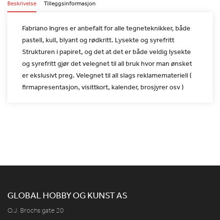
Beskrivelse
Tilleggsinformasjon
Fabriano Ingres er anbefalt for alle tegneteknikker, både
pastell,
kull, blyant og rødkritt. Lysekte og syrefritt
Strukturen i papiret, og det at det er både veldig lysekte
og
syrefritt gjør det velegnet til all bruk hvor man ønsket
er
ekslusivt preg. Velegnet til all slags reklamemateriell (
firmapresentasjon, visittkort, kalender, brosjyrer osv )
GLOBAL HOBBY OG KUNST AS
O.J. Brochs gate 20