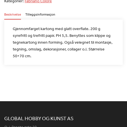
Kategorier:
Fabriano Colore
Beskrivelse
Tilleggsinformasjon
Gjennomfarget kartong med glatt overflate. 200 g
syrefritt og
trefritt papir. PH 5,5. Benyttes som klippe og
tegnekartong innen
forming. Også velegnet til montasje,
tegning, omslag, dekorasjoner,
collager o.l. Størrelse
50×70 cm.
GLOBAL HOBBY OG KUNST AS