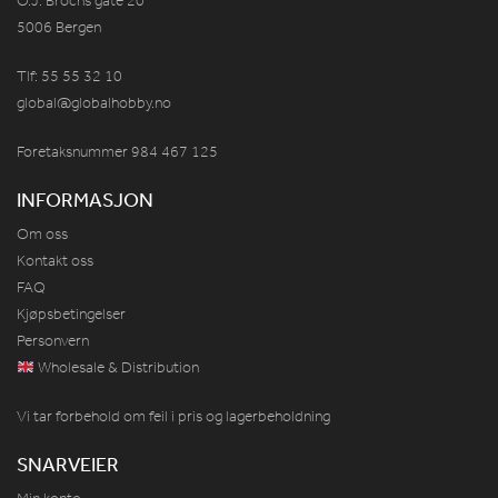
O.J. Brochs gate 20
5006 Bergen
Tlf: 55 55 32 10
global@globalhobby.no
Foretaksnummer 984
467
125
INFORMASJON
Om oss
Kontakt oss
FAQ
Kjøpsbetingelser
Personvern
Wholesale & Distribution
Vi tar forbehold om feil i pris og lagerbeholdning
SNARVEIER