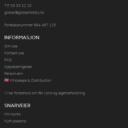
Tlf: 55 55 32 10
global@globalhobby.no
Foretaksnummer 984
467
125
INFORMASJON
Om oss
Kontakt oss
FAQ
Kjøpsbetingelser
Personvern
Wholesale & Distribution
Vi tar forbehold om feil i pris og lagerbeholdning
SNARVEIER
Min konto
Nytt passord