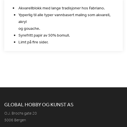
Akvarellblokk med lange tradisjoner hos Fabriano.
Ypperlig til alle typer vann­basert maling som akvarell,
akryl
og gouache.
Syrefritt papir av 50% bomull.
Limt på fire sider.
GLOBAL HOBBY OG KUNST AS
O.J. Brochs gate 20
5006 Bergen