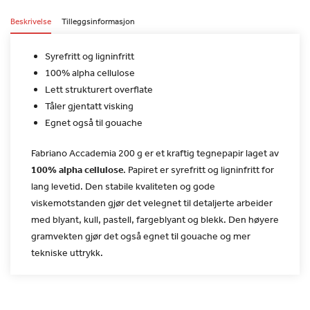
Beskrivelse
Tilleggsinformasjon
Syrefritt og ligninfritt
100% alpha cellulose
Lett strukturert overflate
Tåler gjentatt visking
Egnet også til gouache
Fabriano Accademia 200 g er et kraftig tegnepapir laget av
100% alpha cellulose
. Papiret er syrefritt og
ligninfritt for
lang levetid. Den stabile kvaliteten og gode
viskemotstanden gjør det velegnet til detaljerte arbeider
med
blyant, kull, pastell, fargeblyant og blekk. Den høyere
gramvekten
gjør det også egnet til gouache og mer
tekniske uttrykk.