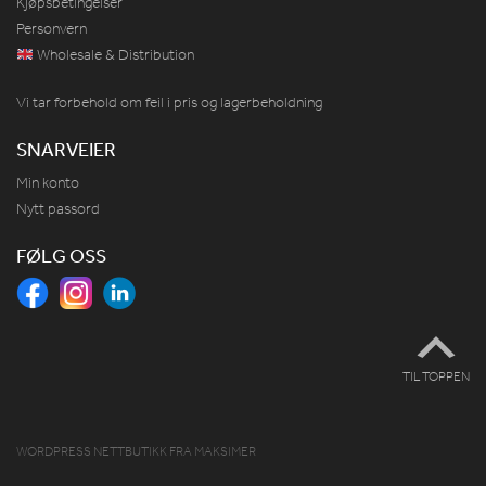
Kjøpsbetingelser
Personvern
Wholesale & Distribution
Vi tar forbehold om feil i pris og lagerbeholdning
SNARVEIER
Min konto
Nytt passord
FØLG OSS
TIL TOPPEN
WORDPRESS NETTBUTIKK
FRA
MAKSIMER