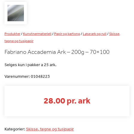
Produkter
/
Kunstnermateriell
/
Papir og kartong
/
Løse ark og rull
/
Skisse,
tegne og tusjpapir
Fabriano Accademia Ark – 200g – 70×100
Selges kun i pakker a 25 ark.
Varenummer:
01048223
28.00 pr. ark
Kategorier:
Skisse, tegne og tusjpapir