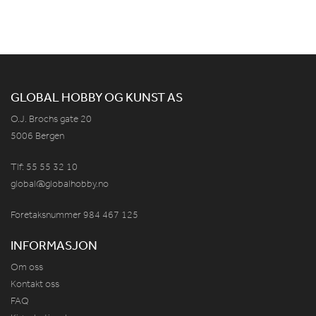
GLOBAL HOBBY OG KUNST AS
O.J. Brochs gate 20
5006 Bergen
Tlf: 55 55 32 10
global@globalhobby.no
Foretaksnummer 984
467
125
INFORMASJON
Om oss
Kontakt oss
FAQ