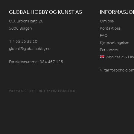
GLOBAL HOBBY OG KUNST AS
INFORMASJO
O.J. Brochs gate 20
Om oss
5006 Bergen
Kontakt oss
FAQ
Tlf: 55 55 32 10
Kjøpsbetingelser
global@globalhobby.no
Personvern
Wholesale & Dis
Foretaksnummer 984
467
125
Vi tar forbehold om 
WORDPRESS NETTBUTIKK
FRA
MAKSIMER