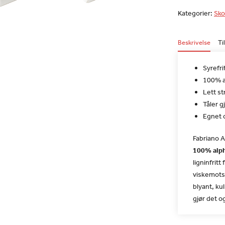
Kategorier:
Sko
Beskrivelse
Ti
Syrefrit
100% a
Lett st
Tåler g
Egnet 
Fabriano A
100% alph
ligninfritt
viskemotst
blyant, ku
gjør det o