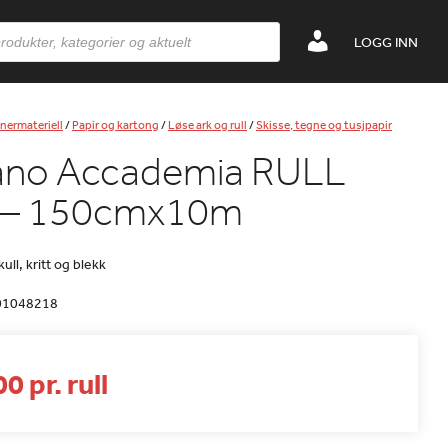
LOGG INN
nermateriell
/
Papir og kartong
/
Løse ark og rull
/
Skisse, tegne og tusjpapir
iano Accademia RULL
 – 150cmx10m
 kull, kritt og blekk
01048218
0 pr. rull