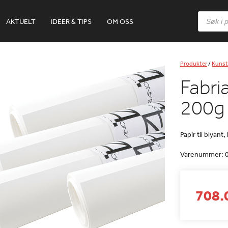
Products
AKTUELT
IDEER & TIPS
OM OSS
search
Produkter
/
Kunst
Fabr
200g
Papir til blyant,
Varenummer:
708.0