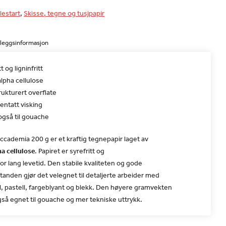
lestart
,
Skisse, tegne og tusjpapir
lleggsinformasjon
t og ligninfritt
lpha cellulose
rukturert overflate
jentatt visking
også til gouache
ccademia 200 g er et kraftig tegnepapir laget av
a cellulose
. Papiret er syrefritt og
 for lang levetid. Den stabile kvaliteten og gode
anden gjør det velegnet til detaljerte arbeider med
ll, pastell, fargeblyant og blekk. Den høyere gramvekten
gså egnet til gouache og mer tekniske uttrykk.