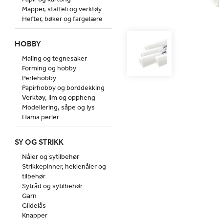
Mapper, staffeli og verktøy
Hefter, bøker og fargelære
HOBBY
Maling og tegnesaker
Forming og hobby
Perlehobby
Papirhobby og borddekking
Verktøy, lim og oppheng
Modellering, såpe og lys
Hama perler
SY OG STRIKK
Nåler og sytilbehør
Strikkepinner, heklenåler og
tilbehør
Sytråd og sytilbehør
Garn
Glidelås
Knapper