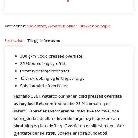
Kategorier:
Skolestart
,
Akvarellblokker
,
Blokker og papir
Beskrivelse
Tilleggsinformasjon
300 g/m², cold pressed overflate
25 % bomull og syrefritt
Forsterker fargeintensitet
Tåler skrubbing og løfting av farge
Spiralbundet på kortsiden
Fabriano 1264 Watercolour har en
cold pressed overflate
av
høy kvalitet
, som inneholder 25 % bomull og er
syrefri.
Papiret er absorberende, men ikke for mye, noe
som gjør det ideelt
for levende farger og teknikker som
skrubbing og fargeløfting.
Overflaten er slitesterk og tåler
gjentatte penselstrøk. Bøkene er
spiralbundet på