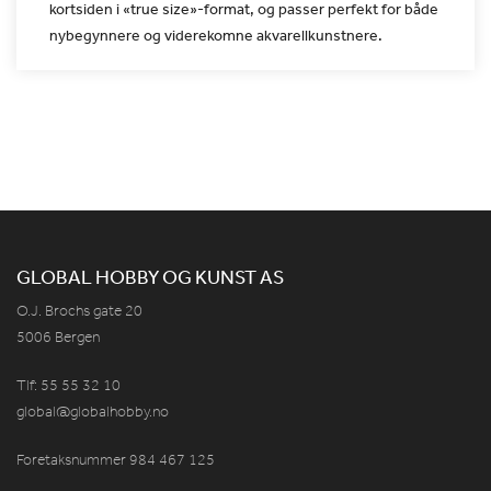
kortsiden i «true size»-format, og passer perfekt
for både
nybegynnere og viderekomne akvarellkunstnere.
GLOBAL HOBBY OG KUNST AS
O.J. Brochs gate 20
5006 Bergen
Tlf: 55 55 32 10
global@globalhobby.no
Foretaksnummer 984
467
125