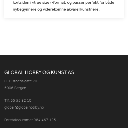
kortsiden i «true size»-format, og passer perfekt
for både
nybegynnere og viderekomne akvarellkunstnere.
GLOBAL HOBBY OG KUNST AS
O.J. Brochs gate 20
5006 Bergen
Tlf: 55 55 32 10
global@globalhobby.no
Foretaksnummer 984
467
125