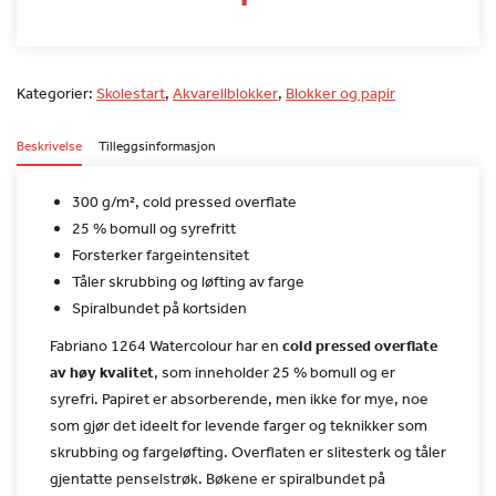
Kategorier:
Skolestart
,
Akvarellblokker
,
Blokker og papir
Beskrivelse
Tilleggsinformasjon
300 g/m², cold pressed overflate
25 % bomull og syrefritt
Forsterker fargeintensitet
Tåler skrubbing og løfting av farge
Spiralbundet på kortsiden
Fabriano 1264 Watercolour har en
cold pressed overflate
av
høy kvalitet
, som inneholder 25 % bomull og er
syrefri.
Papiret er absorberende, men ikke for mye, noe
som gjør det ideelt
for levende farger og teknikker som
skrubbing og fargeløfting.
Overflaten er slitesterk og tåler
gjentatte penselstrøk. Bøkene er
spiralbundet på