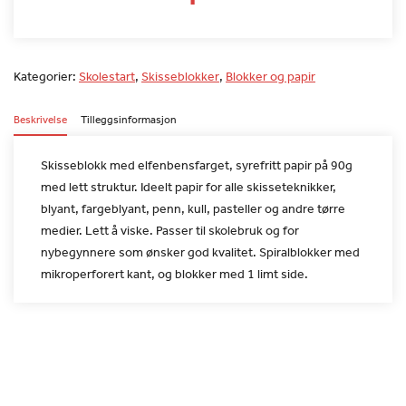
Kategorier:
Skolestart
,
Skisseblokker
,
Blokker og papir
Beskrivelse
Tilleggsinformasjon
Skisseblokk med elfenbensfarget, syrefritt papir på 90g
med lett
struktur. Ideelt papir for alle skisseteknikker,
blyant,
fargeblyant, penn, kull, pasteller og andre tørre
medier. Lett å
viske. Passer til skolebruk og for
nybegynnere som ønsker god
kvalitet. Spiralblokker med
mikroperforert kant, og blokker med 1
limt side.