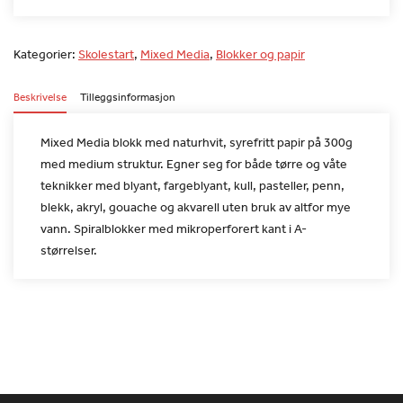
Kategorier:
Skolestart
,
Mixed Media
,
Blokker og papir
Beskrivelse
Tilleggsinformasjon
Mixed Media blokk med naturhvit, syrefritt papir på 300g
med medium
struktur. Egner seg for både tørre og våte
teknikker med blyant,
fargeblyant, kull, pasteller, penn,
blekk, akryl, gouache og
akvarell uten bruk av altfor mye
vann. Spiralblokker med
mikroperforert kant i A-
størrelser.