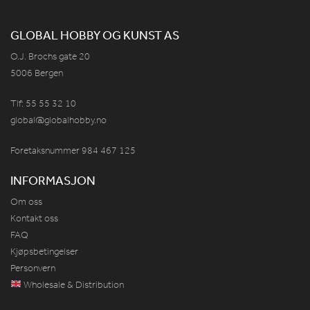
GLOBAL HOBBY OG KUNST AS
O.J. Brochs gate 20
5006 Bergen
Tlf: 55 55 32 10
global@globalhobby.no
Foretaksnummer 984
467
125
INFORMASJON
Om oss
Kontakt oss
FAQ
Kjøpsbetingelser
Personvern
Wholesale & Distribution