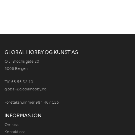
GLOBAL HOBBY OG KUNST AS
O.J. Brochs gate 20
5006 Bergen
Tlf: 55 55 32 10
global@globalhobby.no
Foretaksnummer 984
467
125
INFORMASJON
Om oss
Kontakt oss