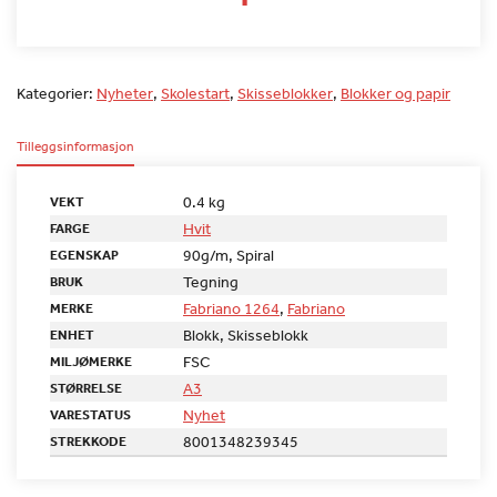
Kategorier:
Nyheter
,
Skolestart
,
Skisseblokker
,
Blokker og papir
Tilleggsinformasjon
0.4 kg
VEKT
Hvit
FARGE
90g/m, Spiral
EGENSKAP
Tegning
BRUK
Fabriano 1264
,
Fabriano
MERKE
Blokk, Skisseblokk
ENHET
FSC
MILJØMERKE
A3
STØRRELSE
Nyhet
VARESTATUS
8001348239345
STREKKODE