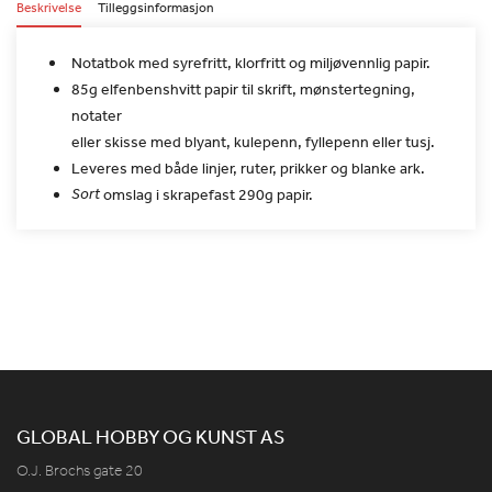
Beskrivelse
Tilleggsinformasjon
Notatbok med syrefritt, klorfritt og miljøvennlig papir.
85g elfenbenshvitt papir til skrift, mønstertegning,
notater
eller skisse med blyant, kulepenn, fyllepenn eller tusj.
Leveres med både linjer, ruter, prikker og blanke ark.
Sort
omslag i skrapefast 290g papir.
GLOBAL HOBBY OG KUNST AS
O.J. Brochs gate 20