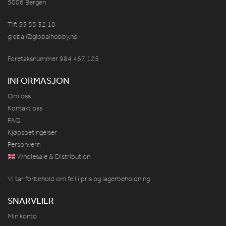
5006 Bergen
Tlf: 55 55 32 10
global@globalhobby.no
Foretaksnummer 984
467
125
INFORMASJON
Om oss
Kontakt oss
FAQ
Kjøpsbetingelser
Personvern
Wholesale & Distribution
Vi tar forbehold om feil i pris og lagerbeholdning
SNARVEIER
Min konto