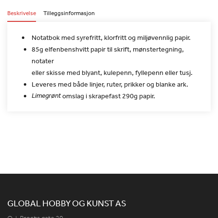
Beskrivelse
Tilleggsinformasjon
Notatbok med syrefritt, klorfritt og miljøvennlig papir.
85g elfenbenshvitt papir til skrift, mønstertegning,
notater
eller skisse med blyant, kulepenn, fyllepenn eller tusj.
Leveres med både linjer, ruter, prikker og blanke ark.
Limegrønt
omslag i skrapefast 290g papir.
GLOBAL HOBBY OG KUNST AS