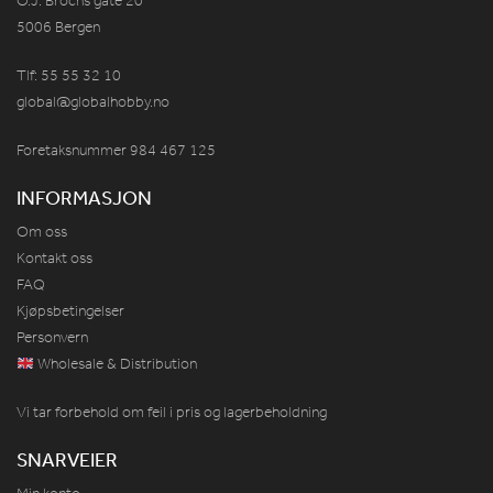
O.J. Brochs gate 20
5006 Bergen
Tlf: 55 55 32 10
global@globalhobby.no
Foretaksnummer 984
467
125
INFORMASJON
Om oss
Kontakt oss
FAQ
Kjøpsbetingelser
Personvern
Wholesale & Distribution
Vi tar forbehold om feil i pris og lagerbeholdning
SNARVEIER