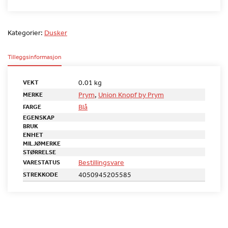
Kategorier:
Dusker
Tilleggsinformasjon
0.01 kg
VEKT
Prym
,
Union Knopf by Prym
MERKE
Blå
FARGE
EGENSKAP
BRUK
ENHET
MILJØMERKE
STØRRELSE
Bestillingsvare
VARESTATUS
4050945205585
STREKKODE