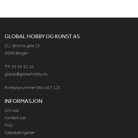
GLOBAL HOBBY OG KUNST AS
O.J. Brochs gate 20
5006 Bergen
Tlf: 55 55 32 10
global@globalhobby.no
Foretaksnummer 984
467
125
INFORMASJON
Om oss
Kontakt oss
FAQ
Kjøpsbetingelser