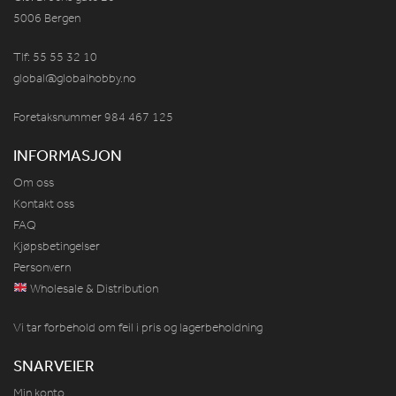
5006 Bergen
Tlf: 55 55 32 10
global@globalhobby.no
Foretaksnummer 984
467
125
INFORMASJON
Om oss
Kontakt oss
FAQ
Kjøpsbetingelser
Personvern
Wholesale & Distribution
Vi tar forbehold om feil i pris og lagerbeholdning
SNARVEIER
Min konto