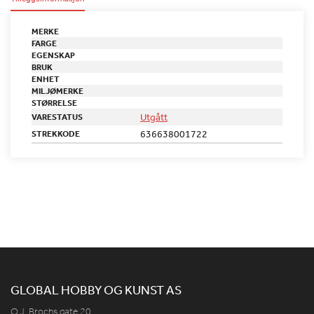
MERKE
FARGE
EGENSKAP
BRUK
ENHET
MILJØMERKE
STØRRELSE
Utgått
VARESTATUS
636638001722
STREKKODE
GLOBAL HOBBY OG KUNST AS
O.J. Brochs gate 20