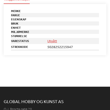
MERKE
FARGE
EGENSKAP
BRUK
ENHET
MILJØMERKE
STØRRELSE
Utgått
VARESTATUS
5028252215947
STREKKODE
GLOBAL HOBBY OG KUNST AS
O.J. Brochs gate 20