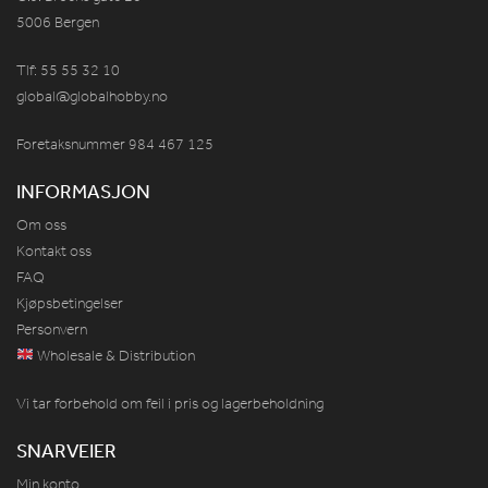
5006 Bergen
Tlf: 55 55 32 10
global@globalhobby.no
Foretaksnummer 984
467
125
INFORMASJON
Om oss
Kontakt oss
FAQ
Kjøpsbetingelser
Personvern
Wholesale & Distribution
Vi tar forbehold om feil i pris og lagerbeholdning
SNARVEIER
Min konto