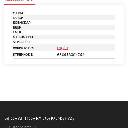
MERKE
FARGE
EGENSKAP
BRUK
ENHET
MILJØMERKE
STØRRELSE
Utgått
VARESTATUS
636638004754
STREKKODE
GLOBAL HOBBY OG KUNST AS
O.J. Brochs gate 20