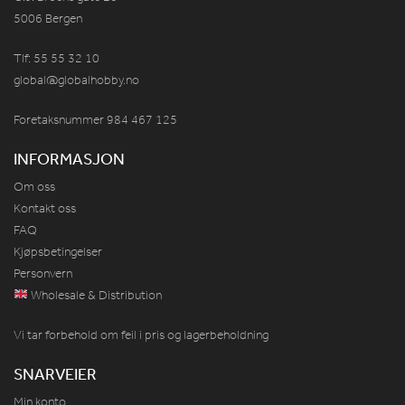
5006 Bergen
Tlf: 55 55 32 10
global@globalhobby.no
Foretaksnummer 984
467
125
INFORMASJON
Om oss
Kontakt oss
FAQ
Kjøpsbetingelser
Personvern
Wholesale & Distribution
Vi tar forbehold om feil i pris og lagerbeholdning
SNARVEIER
Min konto