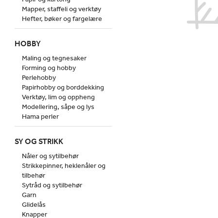
Mapper, staffeli og verktøy
Hefter, bøker og fargelære
HOBBY
Maling og tegnesaker
Forming og hobby
Perlehobby
Papirhobby og borddekking
Verktøy, lim og oppheng
Modellering, såpe og lys
Hama perler
SY OG STRIKK
Nåler og sytilbehør
Strikkepinner, heklenåler og
tilbehør
Sytråd og sytilbehør
Garn
Glidelås
Knapper