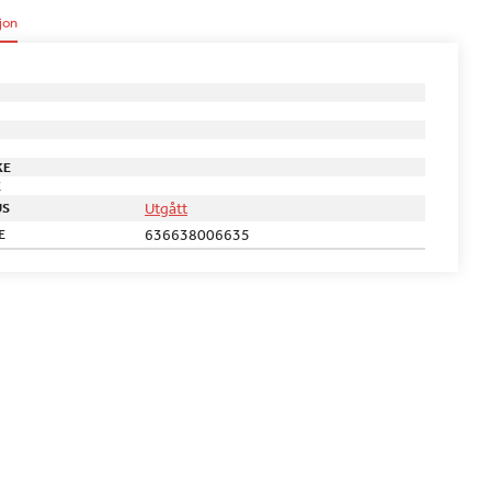
jon
KE
E
Utgått
US
636638006635
E