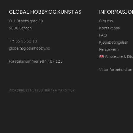
GLOBAL HOBBY OG KUNST AS
INFORMASJO
O.J. Brochs gate 20
Om oss
5006 Bergen
Kontakt oss
FAQ
Tlf: 55 55 32 10
Kjøpsbetingelser
global@globalhobby.no
Personvern
Wholesale & Dis
Foretaksnummer 984
467
125
Vi tar forbehold om 
WORDPRESS NETTBUTIKK
FRA
MAKSIMER