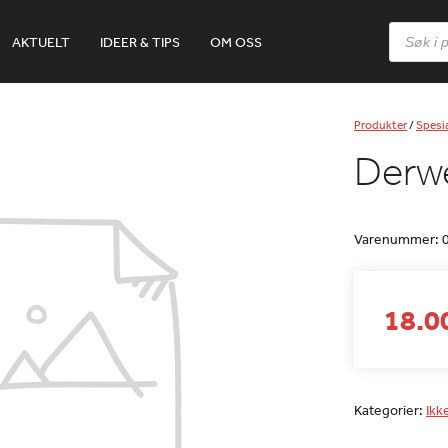
Products
AKTUELT
IDEER & TIPS
OM OSS
search
Produkter
/
Spesia
Derw
Varenummer:
18.00
Kategorier:
Ikk