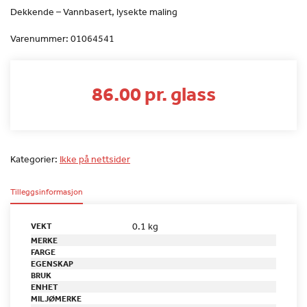
Dekkende – Vannbasert, lysekte maling
Varenummer:
01064541
86.00 pr. glass
Kategorier:
Ikke på nettsider
Tilleggsinformasjon
0.1 kg
VEKT
MERKE
FARGE
EGENSKAP
BRUK
ENHET
MILJØMERKE