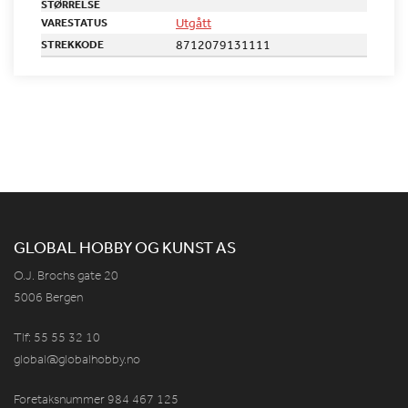
STØRRELSE
Utgått
VARESTATUS
8712079131111
STREKKODE
GLOBAL HOBBY OG KUNST AS
O.J. Brochs gate 20
5006 Bergen
Tlf: 55 55 32 10
global@globalhobby.no
Foretaksnummer 984
467
125