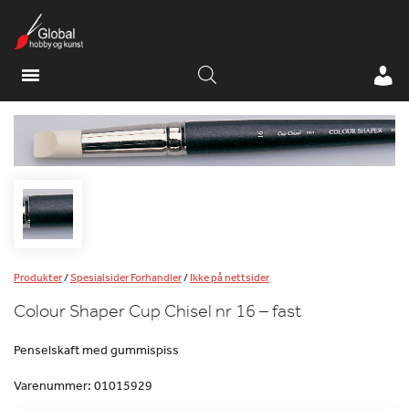
Produkter
/
Spesialsider Forhandler
/
Ikke på nettsider
Colour Shaper Cup Chisel nr 16 – fast
Penselskaft med gummispiss
Varenummer:
01015929