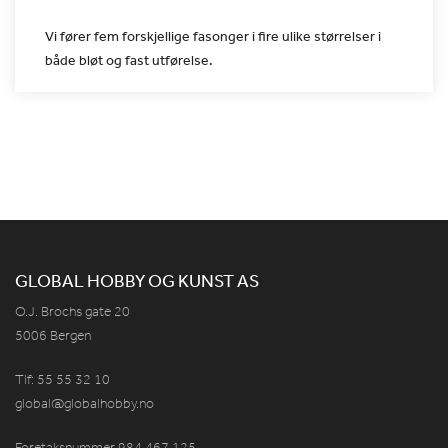
Vi fører fem forskjellige fasonger i fire ulike størrelser i
både
bløt og fast utførelse.
GLOBAL HOBBY OG KUNST AS
O.J. Brochs gate 20
5006 Bergen
Tlf: 55 55 32 10
global@globalhobby.no
Foretaksnummer 984
467
125