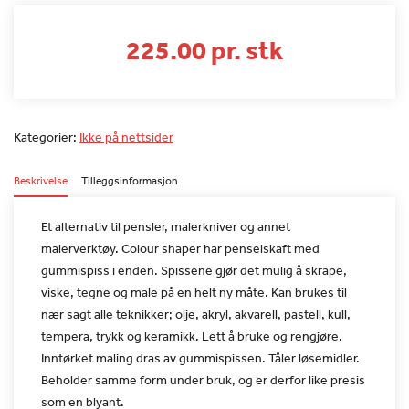
225.00 pr. stk
Kategorier:
Ikke på nettsider
Beskrivelse
Tilleggsinformasjon
Et alternativ til pensler, malerkniver og annet
malerverktøy.
Colour shaper har penselskaft med
gummispiss i enden. Spissene gjør
det mulig å skrape,
viske, tegne og male på en helt ny måte. Kan
brukes til
nær sagt alle teknikker; olje, akryl, akvarell, pastell,
kull,
tempera, trykk og keramikk. Lett å bruke og rengjøre.
Inntørket maling dras av gummispissen. Tåler løsemidler.
Beholder
samme form under bruk, og er derfor like presis
som en blyant.