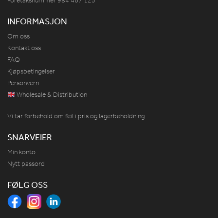
Foretaksnummer 984
467
125
INFORMASJON
Om oss
Kontakt oss
FAQ
Kjøpsbetingelser
Personvern
Wholesale & Distribution
Vi tar forbehold om feil i pris og lagerbeholdning
SNARVEIER
Min konto
Nytt passord
FØLG OSS