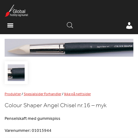
Produkter
/
Spesialsider Forhandler
/
Ikke på nettsider
Colour Shaper Angel Chisel nr.16 – myk
Penselskaft med gummispiss
Varenummer:
01015944