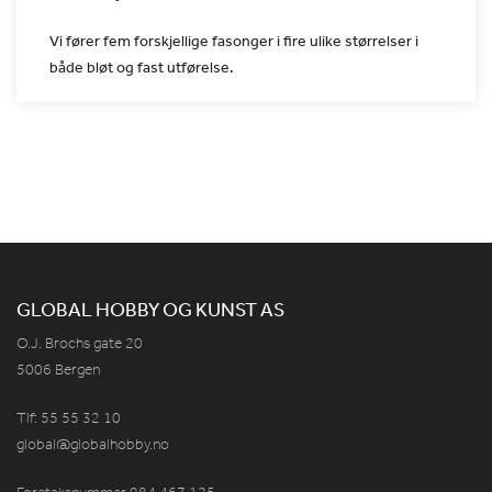
Vi fører fem forskjellige fasonger i fire ulike størrelser i
både
bløt og fast utførelse.
GLOBAL HOBBY OG KUNST AS
O.J. Brochs gate 20
5006 Bergen
Tlf: 55 55 32 10
global@globalhobby.no