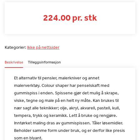
224.00 pr. stk
Kategorier:
Ikke på nettsider
Beskrivelse
Tilleggsinformasjon
Et alternativ til pensler, malerkniver og annet
malerverktøy.
Colour shaper har penselskaft med
gummispiss i enden. Spissene gjør
det mulig å skrape,
viske, tegne og male på en helt ny måte. Kan
brukes til
nær sagt alle teknikker; olje, akryl, akvarell, pastell,
kull,
tempera, trykk og keramikk. Lett å bruke og rengjøre.
Inntørket maling dras av gummispissen. Tåler løsemidler.
Beholder
samme form under bruk, og er derfor like presis
som en blyant.