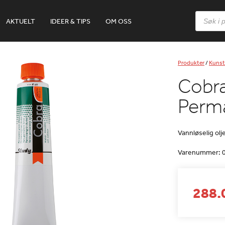
Products
AKTUELT
IDEER & TIPS
OM OSS
search
Produkter
/
Kunst
Cobra
Perm
Vannløselig olj
Varenummer:
288.0