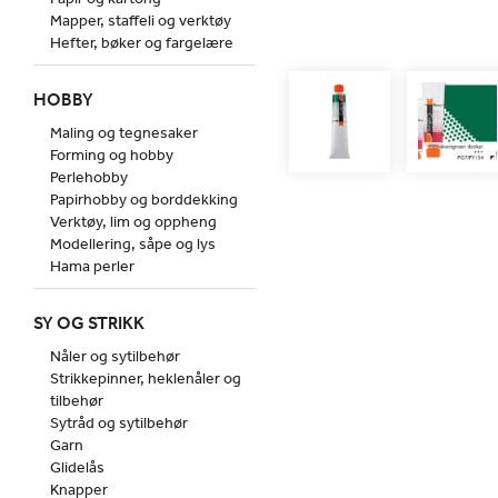
Mapper, staffeli og verktøy
Hefter, bøker og fargelære
HOBBY
Maling og tegnesaker
Forming og hobby
Perlehobby
Papirhobby og borddekking
Verktøy, lim og oppheng
Modellering, såpe og lys
Hama perler
SY OG STRIKK
Nåler og sytilbehør
Strikkepinner, heklenåler og
tilbehør
Sytråd og sytilbehør
Garn
Glidelås
Knapper