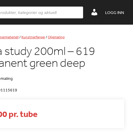
LOGG INN
nermateriell
/
Kunstnerfarger
/
Oljemaling
 study 200ml – 619
anent green deep
emaling
01115619
0 pr. tube