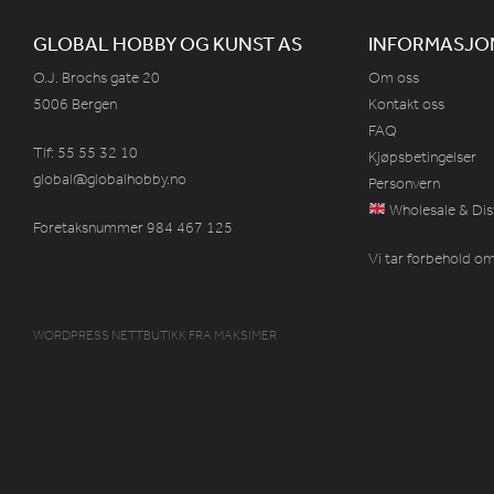
GLOBAL HOBBY OG KUNST AS
INFORMASJO
O.J. Brochs gate 20
Om oss
5006 Bergen
Kontakt oss
FAQ
Tlf: 55 55 32 10
Kjøpsbetingelser
global@globalhobby.no
Personvern
Wholesale & Dis
Foretaksnummer 984
467
125
Vi tar forbehold om 
WORDPRESS NETTBUTIKK
FRA
MAKSIMER