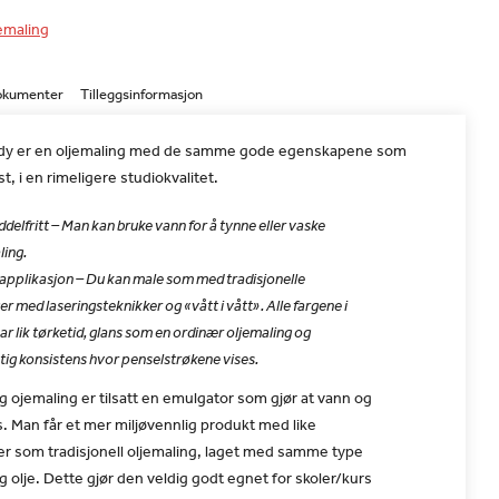
emaling
okumenter
Tilleggsinformasjon
dy er en oljemaling med de samme gode egenskapene som
t, i en rimeligere studiokvalitet.
delfritt – Man kan bruke vann for å tynne eller vaske
ling.
g applikasjon – Du kan male som med tradisjonelle
er med laseringsteknikker og «vått i vått». Alle fargene i
ar lik tørketid, glans som en ordinær oljemaling og
ig konsistens hvor penselstrøkene vises.
g ojemaling er tilsatt en emulgator som gjør at vann og
s. Man får et mer miljøvennlig produkt med like
r som tradisjonell oljemaling, laget med samme type
 olje. Dette gjør den veldig godt egnet for skoler/kurs