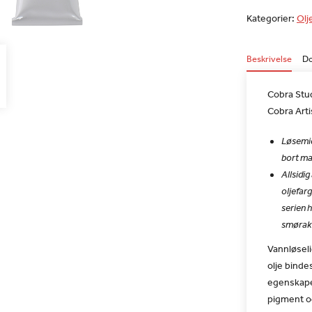
Kategorier:
Olj
Beskrivelse
D
Cobra Stu
Cobra Artis
Løsemid
bort ma
Allsidi
oljefarg
serien h
smørakt
Vannløseli
olje binde
egenskape
pigment og