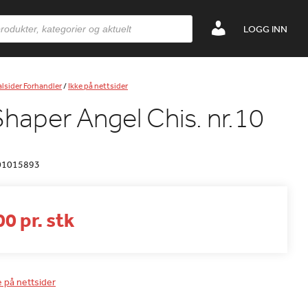
LOGG INN
lsider Forhandler
/
Ikke på nettsider
Shaper Angel Chis. nr.10
01015893
0 pr. stk
e på nettsider