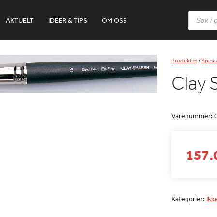
Products
AKTUELT
IDEER & TIPS
OM OSS
search
Produkter
/
Spesia
Clay 
Varenummer:
157.0
Kategorier:
Ikk