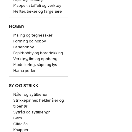
Mapper, staffeli og verktøy
Hefter, bøker og fargelære
HOBBY
Maling og tegnesaker
Forming og hobby
Perlehobby
Papirhobby og borddekking
Verktøy, lim og oppheng
Modellering, såpe og lys
Hama perler
SY OG STRIKK
Nåler og sytilbehør
Strikkepinner, heklenåler og
tilbehør
Sytråd og sytilbehør
Garn
Glidelås
Knapper