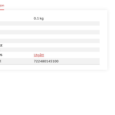
jon
0.1 kg
KE
E
Utgått
US
722480145100
E