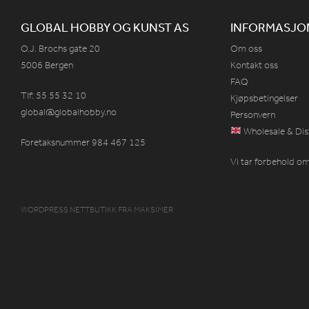
GLOBAL HOBBY OG KUNST AS
INFORMASJO
O.J. Brochs gate 20
Om oss
5006 Bergen
Kontakt oss
FAQ
Tlf: 55 55 32 10
Kjøpsbetingelser
global@globalhobby.no
Personvern
Wholesale & Dis
Foretaksnummer 984
467
125
Vi tar forbehold om 
WORDPRESS NETTBUTIKK
FRA
MAKSIMER