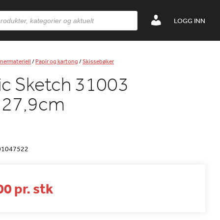
LOGG INN
nermateriell
/
Papir og kartong
/
Skissebøker
ic Sketch 31003
×27,9cm
01047522
0 pr. stk