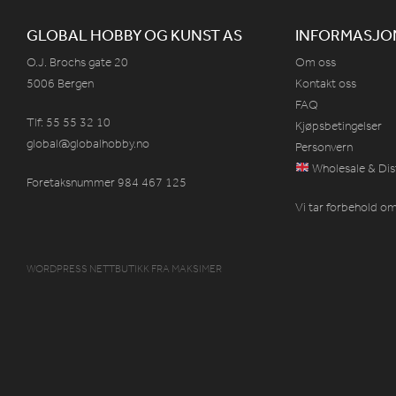
GLOBAL HOBBY OG KUNST AS
INFORMASJO
O.J. Brochs gate 20
Om oss
5006 Bergen
Kontakt oss
FAQ
Tlf: 55 55 32 10
Kjøpsbetingelser
global@globalhobby.no
Personvern
Wholesale & Dis
Foretaksnummer 984
467
125
Vi tar forbehold om 
WORDPRESS NETTBUTIKK
FRA
MAKSIMER