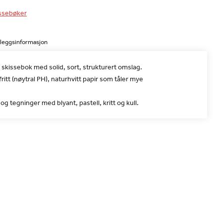
ssebøker
lleggsinformasjon
skissebok med solid, sort, strukturert omslag.
ritt (nøytral PH), naturhvitt papir som tåler mye
 og tegninger med blyant, pastell, kritt og kull.