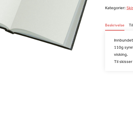
Kategorier:
Ski
Beskrivelse
Ti
Innbundet 
110g syref
visking.
Til skisser