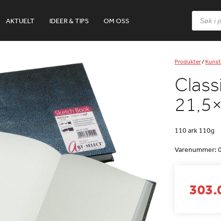
Products
AKTUELT
IDEER & TIPS
OM OSS
search
Produkter
/
Kunst
Class
21,5
110 ark 110g
Varenummer:
303.0