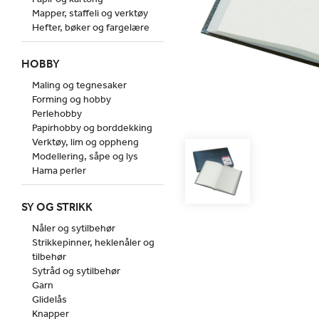
Mapper, staffeli og verktøy
Hefter, bøker og fargelære
HOBBY
Maling og tegnesaker
Forming og hobby
Perlehobby
Papirhobby og borddekking
Verktøy, lim og oppheng
Modellering, såpe og lys
Hama perler
SY OG STRIKK
Nåler og sytilbehør
Strikkepinner, heklenåler og
tilbehør
Sytråd og sytilbehør
Garn
Glidelås
Knapper