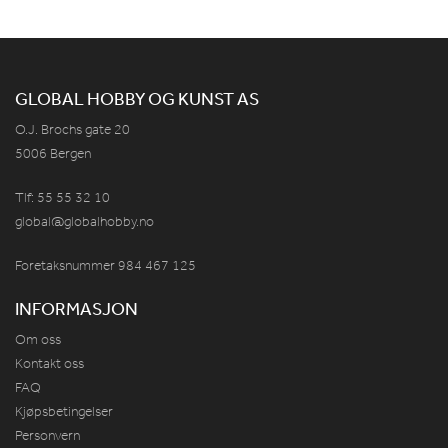
GLOBAL HOBBY OG KUNST AS
O.J. Brochs gate 20
5006 Bergen
Tlf: 55 55 32 10
global@globalhobby.no
Foretaksnummer 984
467
125
INFORMASJON
Om oss
Kontakt oss
FAQ
Kjøpsbetingelser
Personvern