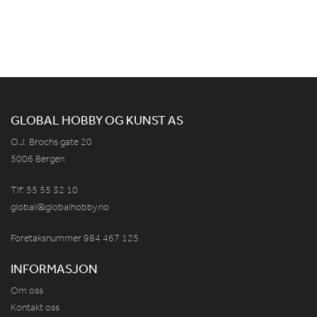
GLOBAL HOBBY OG KUNST AS
O.J. Brochs gate 20
5006 Bergen
Tlf: 55 55 32 10
global@globalhobby.no
Foretaksnummer 984
467
125
INFORMASJON
Om oss
Kontakt oss