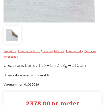
Produkter
/
Kunstnermateriell
/
Lerret og tilbehør
/
Lerret på rull
/
Claessens
lerret på rull
Claessens Lerret 113 – Lin 312g – 210cm
Universalpreparert – moderat fin
Varenummer:
01013019
2378.00 pr. meter