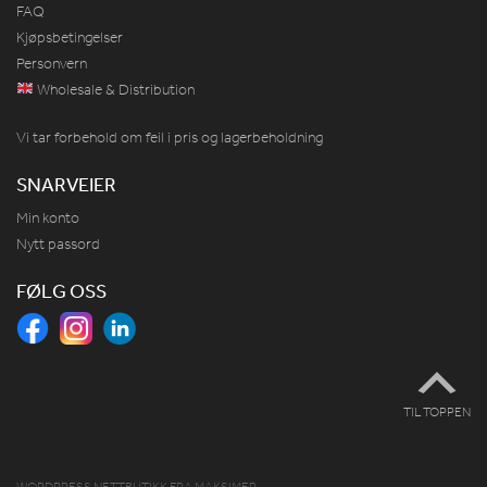
FAQ
Kjøpsbetingelser
Personvern
Wholesale & Distribution
Vi tar forbehold om feil i pris og lagerbeholdning
SNARVEIER
Min konto
Nytt passord
FØLG OSS
TIL TOPPEN
WORDPRESS NETTBUTIKK
FRA
MAKSIMER