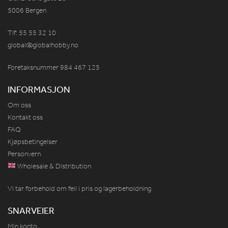
5006 Bergen
Tlf: 55 55 32 10
global@globalhobby.no
Foretaksnummer 984
467
125
INFORMASJON
Om oss
Kontakt oss
FAQ
Kjøpsbetingelser
Personvern
Wholesale & Distribution
Vi tar forbehold om feil i pris og lagerbeholdning
SNARVEIER
Min konto