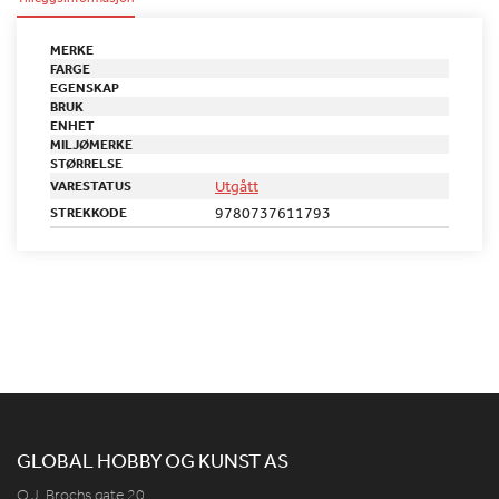
MERKE
FARGE
EGENSKAP
BRUK
ENHET
MILJØMERKE
STØRRELSE
Utgått
VARESTATUS
9780737611793
STREKKODE
GLOBAL HOBBY OG KUNST AS
O.J. Brochs gate 20