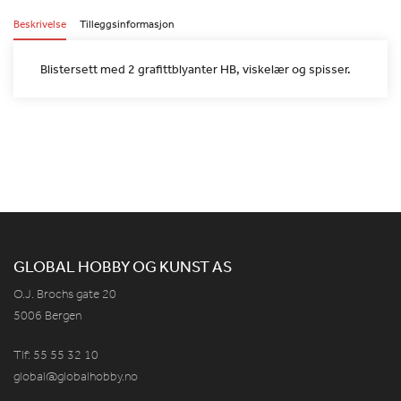
Beskrivelse
Tilleggsinformasjon
Blistersett med 2 grafittblyanter HB, viskelær og spisser.
GLOBAL HOBBY OG KUNST AS
O.J. Brochs gate 20
5006 Bergen
Tlf: 55 55 32 10
global@globalhobby.no