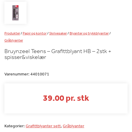
Produkter
/
Papir og kontor
/
Skrivesaker
/
Blyanter og trykkblyanter
/
Gråblyanter
Bruynzeel Teens – Grafittblyant HB – 2stk +
spisser&viskelær
Varenummer:
44010071
39.00 pr. stk
Kategorier:
Grafittblyanter sett
,
Gråblyanter