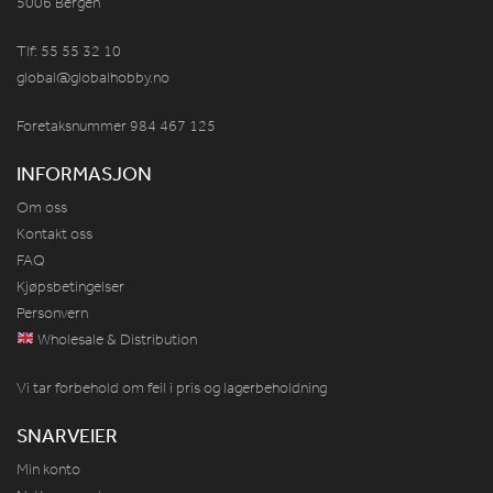
5006 Bergen
Tlf: 55 55 32 10
global@globalhobby.no
Foretaksnummer 984
467
125
INFORMASJON
Om oss
Kontakt oss
FAQ
Kjøpsbetingelser
Personvern
Wholesale & Distribution
Vi tar forbehold om feil i pris og lagerbeholdning
SNARVEIER
Min konto