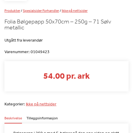
Produkter
/
Spesialsider Forhandler
/
Ikke på nettsider
Folia Bølgepapp 50x70cm – 250g – 71 Sølv
metallic
Utgått fra leverandør
Varenummer:
01049423
54.00 pr. ark
Kategorier:
Ikke på nettsider
Beskrivelse
Tilleggsinformasjon
Bølgepapp i 250 g med E-bølger på den ene siden og glatt