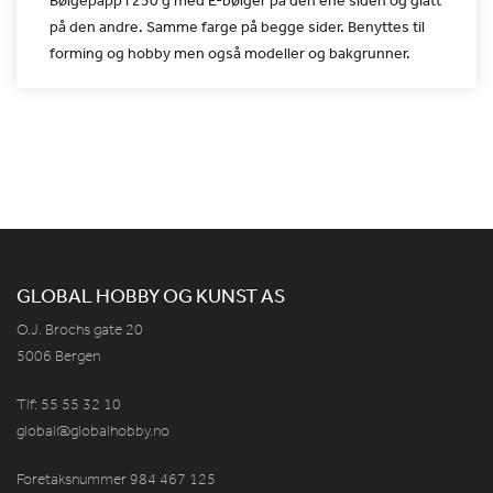
på den
andre. Samme farge på begge sider. Benyttes til
forming og hobby
men også modeller og bakgrunner.
GLOBAL HOBBY OG KUNST AS
O.J. Brochs gate 20
5006 Bergen
Tlf: 55 55 32 10
global@globalhobby.no
Foretaksnummer 984
467
125