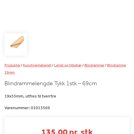
Produkter
/
Kunstnermateriell
/
Lerret og tilbehør
/
Blindrammer
/
Blindramme
19mm
Blindrammelengde Tykk 1stk – 69cm
19x55mm, utfres til tverrtre
Varenummer:
01013569
135.00 pr. stk