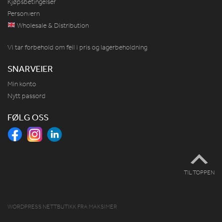
Kjøpsbetingelser
Personvern
Wholesale & Distribution
Vi tar forbehold om feil i pris og lagerbeholdning
SNARVEIER
Min konto
Nytt passord
FØLG OSS
TIL TOPPEN
WORDPRESS NETTBUTIKK
FRA
MAKSIMER