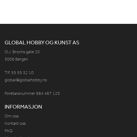
GLOBAL HOBBY OG KUNST AS
O.J. Brochs gate 20
5006 Bergen
Tlf: 55 55 32 10
global@globalhobby.no
Foretaksnummer 984
467
125
INFORMASJON
Om oss
Kontakt oss
FAQ