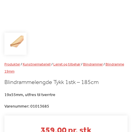
Produkter
/
Kunstnermateriell
/
Lerret og tilbehør
/
Blindrammer
/
Blindramme
19mm
Blindrammelengde Tykk 1stk – 185cm
19x55mm, utfres til tverrtre
Varenummer:
01013685
359.00 pr. stk