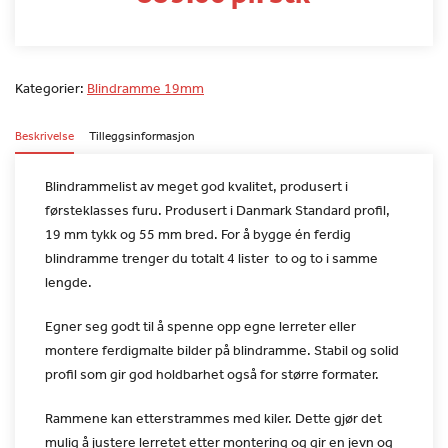
Kategorier:
Blindramme 19mm
Beskrivelse
Tilleggsinformasjon
Blindrammelist av meget god kvalitet, produsert i
førsteklasses
furu.
Produsert i Danmark
Standard profil,
19 mm tykk og 55 mm bred.
For å bygge én ferdig
blindramme trenger du totalt 4 lister  to og
to i samme
lengde.
Egner seg godt til å spenne opp egne lerreter eller
montere
ferdigmalte bilder på blindramme.
Stabil og solid
profil som gir god holdbarhet også for større
formater.
Rammene kan etterstrammes med kiler. Dette gjør det
mulig å
justere lerretet etter montering og gir en jevn og