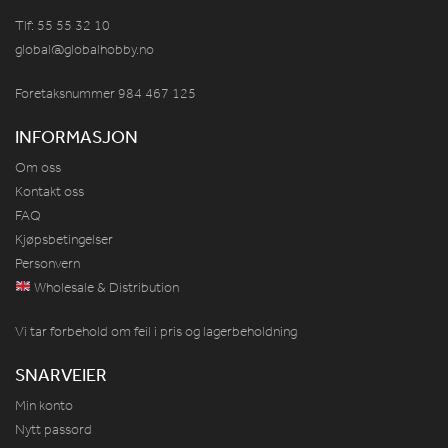
Tlf: 55 55 32 10
global@globalhobby.no
Foretaksnummer 984
467
125
INFORMASJON
Om oss
Kontakt oss
FAQ
Kjøpsbetingelser
Personvern
Wholesale & Distribution
Vi tar forbehold om feil i pris og lagerbeholdning
SNARVEIER
Min konto
Nytt passord