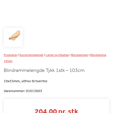
Produkter
/
Kunstnermateriell
/
Lerret og tilbehør
/
Blindrammer
/
Blindramme
19mm
Blindrammelengde Tykk 1stk – 103cm
19x55mm, utfres til tverrtre
Varenummer:
01013603
204.00 pr. stk