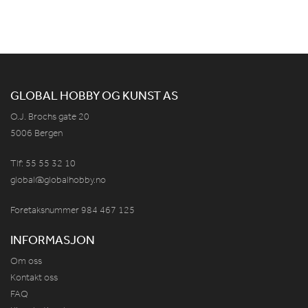
GLOBAL HOBBY OG KUNST AS
O.J. Brochs gate 20
5006 Bergen
Tlf: 55 55 32 10
global@globalhobby.no
Foretaksnummer 984
467
125
INFORMASJON
Om oss
Kontakt oss
FAQ