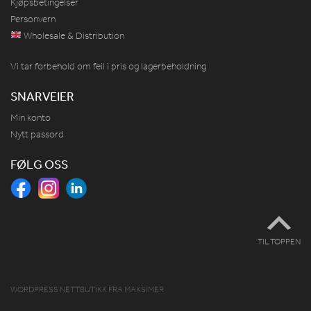
Kjøpsbetingelser
Personvern
Wholesale & Distribution
Vi tar forbehold om feil i pris og lagerbeholdning
SNARVEIER
Min konto
Nytt passord
FØLG OSS
TIL TOPPEN
WORDPRESS NETTBUTIKK
FRA
MAKSIMER