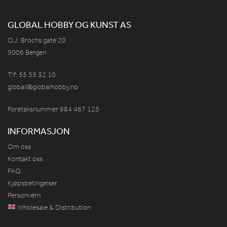
GLOBAL HOBBY OG KUNST AS
O.J. Brochs gate 20
5006 Bergen
Tlf: 55 55 32 10
global@globalhobby.no
Foretaksnummer 984
467
125
INFORMASJON
Om oss
Kontakt oss
FAQ
Kjøpsbetingelser
Personvern
Wholesale & Distribution