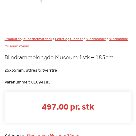
Produkter
/
Kunstnermateriell
/
Lerret og tilbehør
/
Blindrammer
/
Blindramme
Museum 25mm
Blindrammelengde Museum 1stk – 185cm
25x65mm, utfres til tverrtre
Varenummer:
01094185
497.00 pr. stk
Kategorier:
Blindramme Museum 25mm