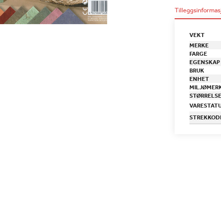
Tilleggsinformas
VEKT
MERKE
FARGE
EGENSKAP
BRUK
ENHET
MILJØMER
STØRRELS
VARESTAT
STREKKOD