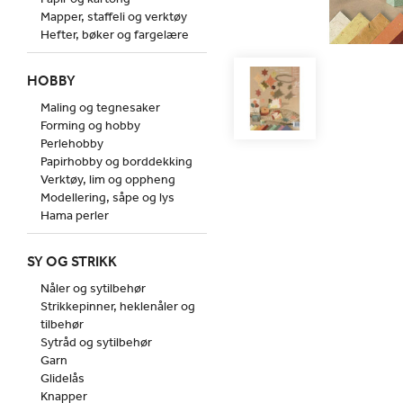
Mapper, staffeli og verktøy
Hefter, bøker og fargelære
HOBBY
Maling og tegnesaker
Forming og hobby
Perlehobby
Papirhobby og borddekking
Verktøy, lim og oppheng
Modellering, såpe og lys
Hama perler
SY OG STRIKK
Nåler og sytilbehør
Strikkepinner, heklenåler og
tilbehør
Sytråd og sytilbehør
Garn
Glidelås
Knapper