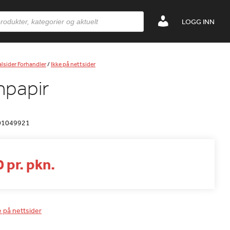
LOGG INN
lsider Forhandler
/
Ikke på nettsider
npapir
01049921
 pr. pkn.
e på nettsider