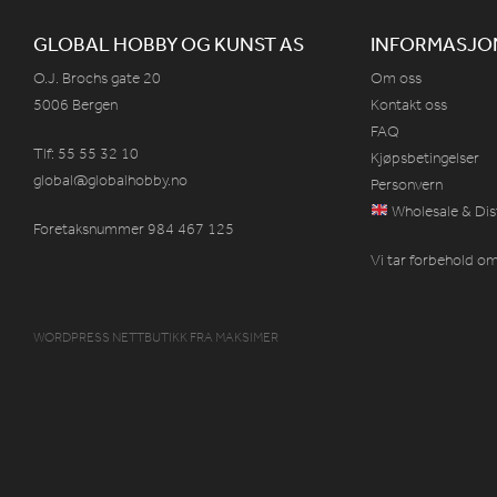
GLOBAL HOBBY OG KUNST AS
INFORMASJO
O.J. Brochs gate 20
Om oss
5006 Bergen
Kontakt oss
FAQ
Tlf: 55 55 32 10
Kjøpsbetingelser
global@globalhobby.no
Personvern
Wholesale & Dis
Foretaksnummer 984
467
125
Vi tar forbehold om 
WORDPRESS NETTBUTIKK
FRA
MAKSIMER