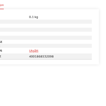
jon
0.1 kg
KE
E
Utgått
US
4001868532098
E