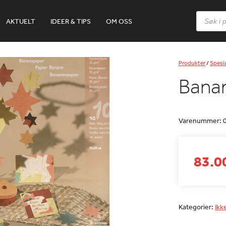
Products
AKTUELT
IDEER & TIPS
OM OSS
search
Produkter
/
Spesia
Bana
Varenummer:
83.00
Kategorier:
Ikk