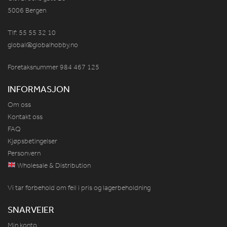
5006 Bergen
Tlf: 55 55 32 10
global@globalhobby.no
Foretaksnummer 984
467
125
INFORMASJON
Om oss
Kontakt oss
FAQ
Kjøpsbetingelser
Personvern
Wholesale & Distribution
Vi tar forbehold om feil i pris og lagerbeholdning
SNARVEIER
Min konto