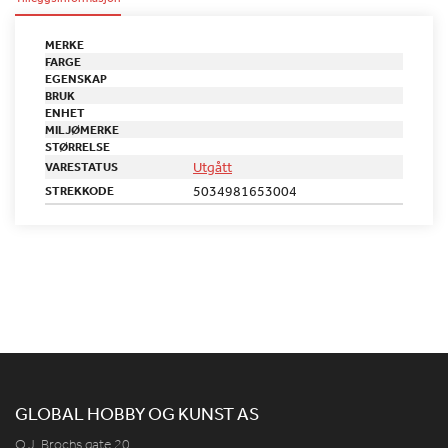
MERKE
FARGE
EGENSKAP
BRUK
ENHET
MILJØMERKE
STØRRELSE
Utgått
VARESTATUS
5034981653004
STREKKODE
GLOBAL HOBBY OG KUNST AS
O.J. Brochs gate 20