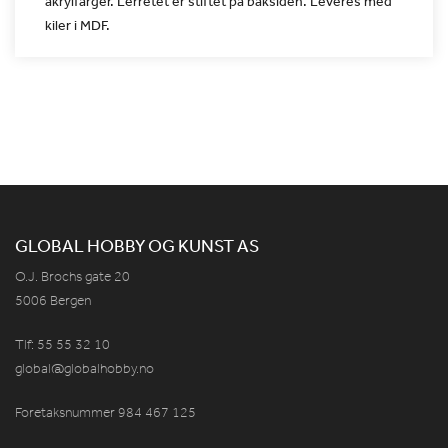
akrylfarger. Lerretet er
stiftet på baksiden. Leveres med
kiler i MDF.
GLOBAL HOBBY OG KUNST AS
O.J. Brochs gate 20
5006 Bergen
Tlf: 55 55 32 10
global@globalhobby.no
Foretaksnummer 984
467
125