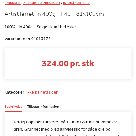
Produkter
/
Spesialsider Forhandler
/
Ikke på nettsider
Artist lerret lin 400g – F40 – 81x100cm
100% Lin 400g – Selges kun i hel eske
Varenummer:
01013172
324.00 pr. stk
Kategorier:
Ikke på nettsider
Beskrivelse
Tilleggsinformasjon
Ferdig oppspent linlerret på 17 mm tykk blindramme av
gran. Grunnet
med 3 lag akrylgesso for både olje og