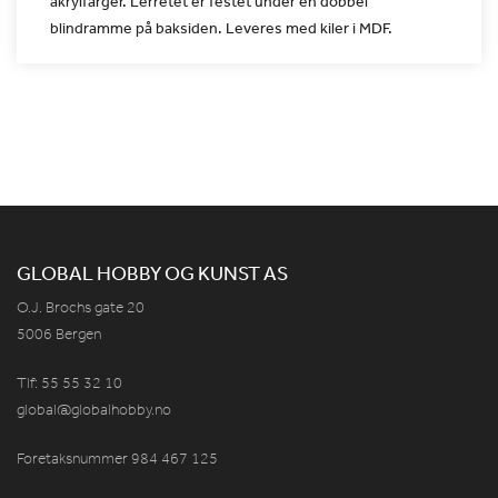
akrylfarger. Lerretet er
festet under en dobbel
blindramme på baksiden. Leveres med kiler i
MDF.
GLOBAL HOBBY OG KUNST AS
O.J. Brochs gate 20
5006 Bergen
Tlf: 55 55 32 10
global@globalhobby.no
Foretaksnummer 984
467
125