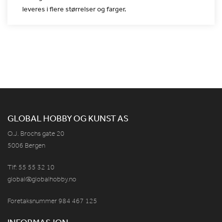
leveres i flere størrelser og farger.
GLOBAL HOBBY OG KUNST AS
O.J. Brochs gate 20
5006 Bergen
Tlf: 55 55 32 10
global@globalhobby.no
Foretaksnummer 984
467
125
INFORMASJON