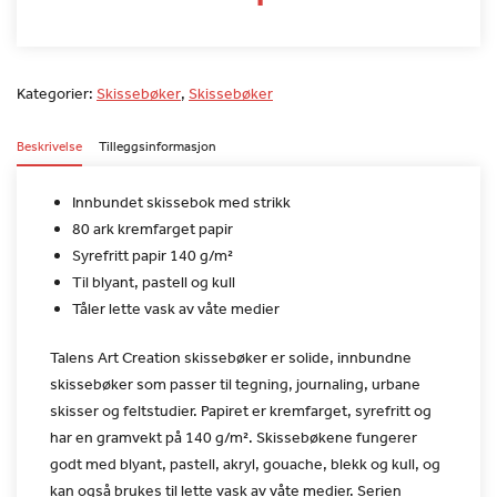
Kategorier:
Skissebøker
,
Skissebøker
Beskrivelse
Tilleggsinformasjon
Innbundet skissebok med strikk
80 ark kremfarget papir
Syrefritt papir 140 g/m²
Til blyant, pastell og kull
Tåler lette vask av våte medier
Talens Art Creation skissebøker er solide, innbundne
skissebøker
som passer til tegning, journaling, urbane
skisser og feltstudier.
Papiret er kremfarget, syrefritt og
har en gramvekt på 140 g/m².
Skissebøkene fungerer
godt med blyant, pastell, akryl, gouache,
blekk og kull, og
kan også brukes til lette vask av våte medier.
Serien