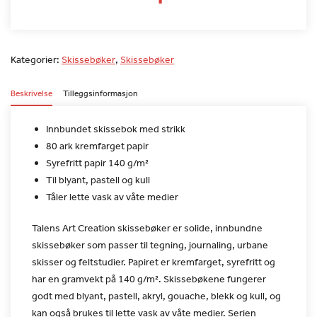
Kategorier:
Skissebøker
,
Skissebøker
Beskrivelse
Tilleggsinformasjon
Innbundet skissebok med strikk
80 ark kremfarget papir
Syrefritt papir 140 g/m²
Til blyant, pastell og kull
Tåler lette vask av våte medier
Talens Art Creation skissebøker er solide, innbundne
skissebøker
som passer til tegning, journaling, urbane
skisser og feltstudier.
Papiret er kremfarget, syrefritt og
har en gramvekt på 140 g/m².
Skissebøkene fungerer
godt med blyant, pastell, akryl, gouache,
blekk og kull, og
kan også brukes til lette vask av våte medier.
Serien