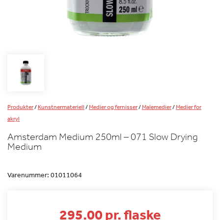
Produkter
/
Kunstnermateriell
/
Medier og fernisser
/
Malemedier
/
Medier for
akryl
Amsterdam Medium 250ml – 071 Slow Drying
Medium
Varenummer:
01011064
295.00 pr. flaske