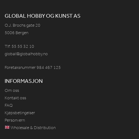
GLOBAL HOBBY OG KUNST AS
O.J. Brochs gate 20
5006 Bergen
Tlf: 55 55 32 10
global@globalhobby.no
Foretaksnummer 984
467
125
INFORMASJON
Om oss
Kontakt oss
FAQ
Kjøpsbetingelser
Personvern
Wholesale & Distribution