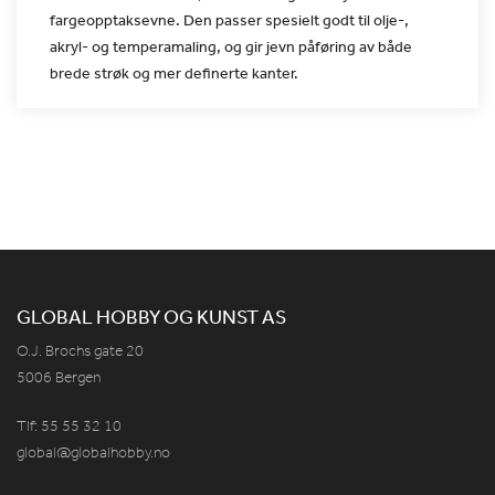
fargeopptaksevne.
Den passer spesielt godt til olje-,
akryl- og temperamaling, og gir
jevn påføring av både
brede strøk og mer definerte kanter.
GLOBAL HOBBY OG KUNST AS
O.J. Brochs gate 20
5006 Bergen
Tlf: 55 55 32 10
global@globalhobby.no