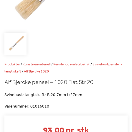
Produkter
/
Kunstnermateriell
/
Pensler og maletilbehør
/
Svinebustpensler -
langt skaft
/
Alf Bjercke 1020
Alf Bjercke pensel – 1020 Flat Str 20
Svinebust- langt skaft- B:20,7mm L:27mm
Varenummer:
01016010
93.00 pr. stk