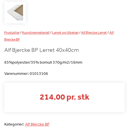
Produkter
/
Kunstnermateriell
/
Lerret og tilbehør
/
Alf Bjercke Lerret
/
Alf
Bjercke BP
Alf Bjercke BP Lerret 40x40cm
65%polyester/35% bomull 370g/m2/16mm
Varenummer:
01013106
214.00 pr. stk
Kategorier:
Alf Bjercke BP