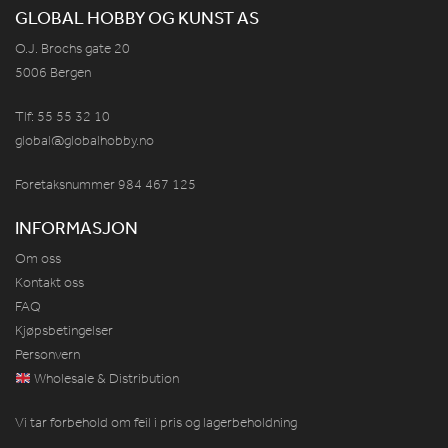
GLOBAL HOBBY OG KUNST AS
O.J. Brochs gate 20
5006 Bergen
Tlf: 55 55 32 10
global@globalhobby.no
Foretaksnummer 984
467
125
INFORMASJON
Om oss
Kontakt oss
FAQ
Kjøpsbetingelser
Personvern
Wholesale & Distribution
Vi tar forbehold om feil i pris og lagerbeholdning